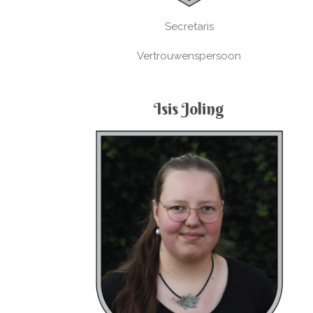
Secretaris
Vertrouwenspersoon
Isis Joling